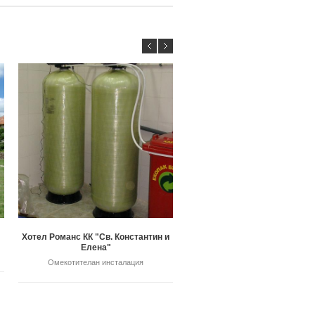
Хотел Романс КК "Св. Константин и
Подово отопление шоурум КК
Елена"
Мак"
Омекотителан инсталация
Отопление