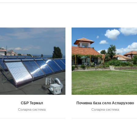
СБР Термал
Почивна база село Аспарухово
Соларна система
Соларна система