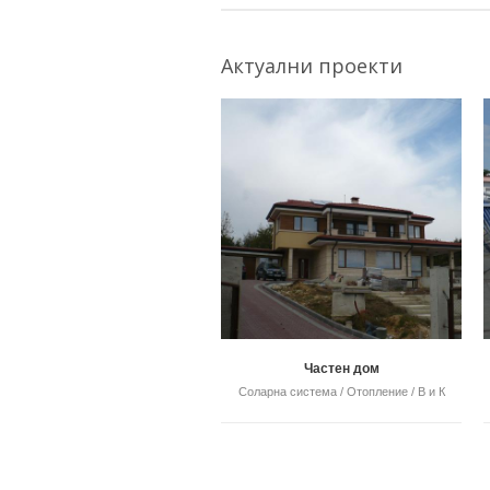
Актуални проекти
Частен дом
Соларна система / Отопление / В и К