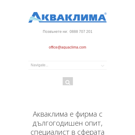
Позвънете ни: 0888 707 201
office@aquaclima.com
Форма
Търси
за
търсене
Акваклима е фирма с
дългогодишен опит,
специалист в сферата