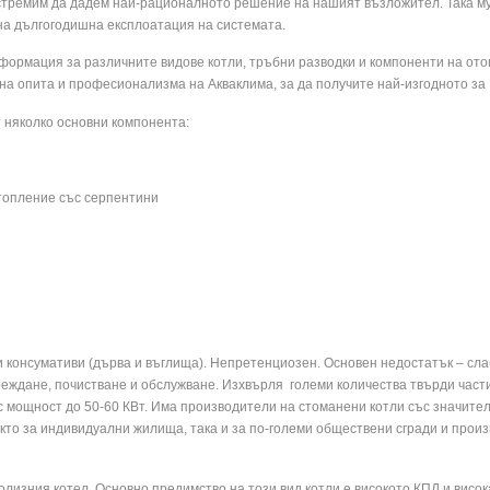
 стремим да дадем най-рационалното решение на нашият възложител. Така му
на дългогодишна експлоатация на системата.
формация за различните видове котли, тръбни разводки и компоненти на ото
а опита и професионализма на Акваклима, за да получите най-изгодното за
 няколко основни компонента:
отопление със серпентини
ни консумативи (дърва и въглища). Непретенциозен. Основен недостатък – сл
еждане, почистване и обслужване. Изхвърля големи количества твърди част
 мощност до 50-60 КВт. Има производители на стоманени котли със значител
кто за индивидуални жилища, така и за по-големи обществени сгради и прои
олизния котел. Основно предимство на този вид котли е високото КПД и висок