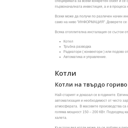
спецификата за всеки конкретен обект и се
първоначалната инвестиция, а и в процеса 
Всеки може да получи по различен начин ин
само на ниво "ИНФОРМАЦИЯ". Доверете се н
Всяка отоплителна инсталация се състои от
Котел
Тръбна разводка
Радиатори ( конвектори ) или подово 
Автоматика и управление.
Котли
Котли на твърдо гориво
Най-старият и доказал се в годините. Евти
автоматизация и необходимост от често зар
атмосферата. В масовите производства са с
голяма мощност 150 – 200 КВт. Подходящ ка
халета.
Към този вид котли може да се добави и пир