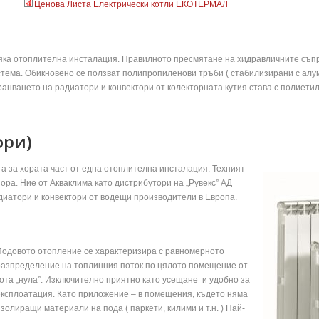
Ценова Листа Електрически котли ЕКОТЕРМАЛ
всяка отоплителна инсталация. Правилното пресмятане на хидравличните съ
тема. Обикновено се ползват полипропиленови тръби ( стабилизирани с алум
ранването на радиатори и конвектори от колекторната кутия става с полиет
ори)
а за хората част от една отоплителна инсталация. Техният
ора. Ние от Акваклима като дистрибутори на „Рувекс” АД
иатори и конвектори от водещи производители в Европа.
Подовото отопление се характеризира с равномерното
разпределение на топлинния поток по цялото помещение от
кота „нула”. Изключително приятно като усещане и удобно за
експлоатация. Като приложение – в помещения, където няма
золиращи материали на пода ( паркети, килими и т.н. ) Най-