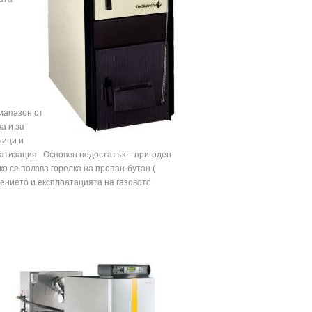
диапазон от
а и за
ници и
матизация. Основен недостатък – пригоден
о се ползва горелка на пропан-бутан (
ението и експлоатацията на газовото
н