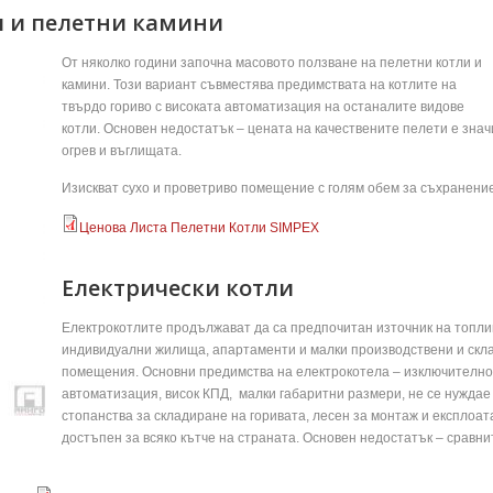
и и пелетни камини
От няколко години започна масовото ползване на пелетни котли и
камини. Този вариант съвместява предимствата на котлите на
твърдо гориво с високата автоматизация на останалите видове
котли. Основен недостатък – цената на качествените пелети е знач
огрев и въглищата.
Изискват сухо и проветриво помещение с голям обем за съхранение
Ценова Листа Пелетни Котли SIMPEX
Електрически котли
Електрокотлите продължават да са предпочитан източник на топли
индивидуални жилища, апартаменти и малки производствени и скл
помещения. Основни предимства на електрокотела – изключително
автоматизация, висок КПД, малки габаритни размери, не се нужда
стопанства за складиране на горивата, лесен за монтаж и експлоат
достъпен за всяко кътче на страната. Основен недостатък – сравн