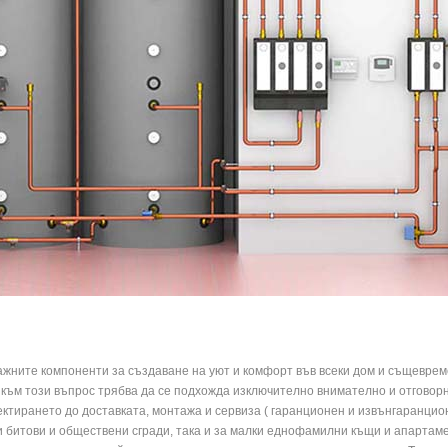
жните компоненти за създаване на уют и комфорт във всеки дом и същеврем
 към този въпрос трябва да се подхожда изключително внимателно и отговорн
рането до доставката, монтажа и сервиза ( гаранционен и извънгаранцион
и битови и обществени сгради, така и за малки еднофамилни къщи и апартам