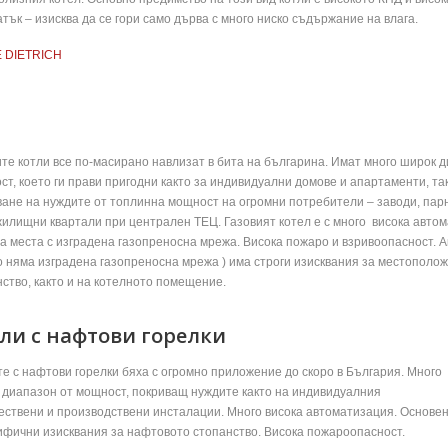
ък – изисква да се гори само дърва с много ниско съдържание на влага.
E DIETRICH
те котли все по-масирано навлизат в бита на българина. Имат много широк 
т, което ги прави пригодни както за индивидуални домове и апартаменти, так
ване на нуждите от топлинна мощност на огромни потребители – заводи, пар
жилищни квартали при централен ТЕЦ. Газовият котел е с много висока авто
а места с изградена газопреносна мрежа. Висока пожаро и взривоопасност. Ак
о няма изградена газопреносна мрежа ) има строги изисквания за местополож
ство, както и на котелното помещение.
ли с нафтови горелки
е с нафтови горелки бяха с огромно приложение до скоро в България. Много
 диапазон от мощност, покриващ нуждите както на индивидуалния
ествени и производствени инсталации. Много висока автоматизация. Основе
цифични изисквания за нафтовото стопанство. Висока пожароопасност.