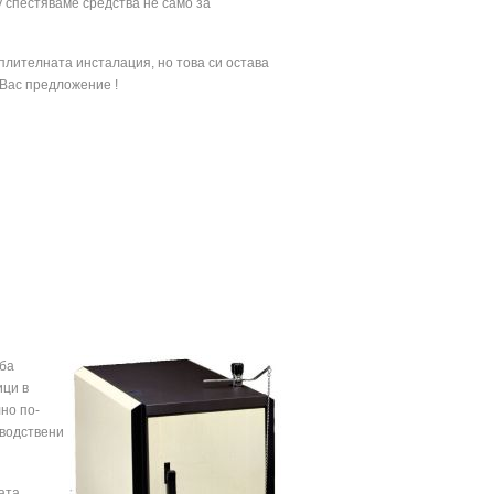
 спестяваме средства не само за
плителната инсталация, но това си остава
 Вас предложение !
аба
ици в
но по-
зводствени
ата