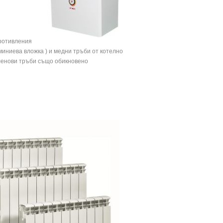
противления
иниева вложка ) и медни тръби от котелно
иленови тръби също обикновено