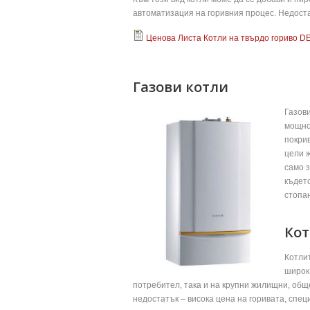
автоматизация на горивния процес. Недостат
Ценова Листа Котли на твърдо гориво D
Газови котли
Газови
мощнос
покри
цели 
само з
къдет
стопан
Кот
Котлит
широк
потребител, така и на крупни жилищни, общ
недостатък – висока цена на горивата, спе