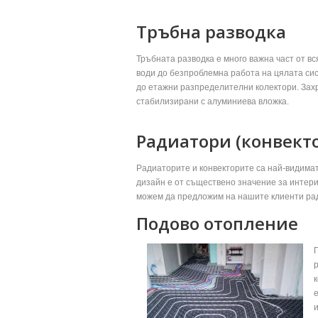
Тръбна разводка
Тръбната разводка е много важна част от 
води до безпроблемна работа на цялата сис
до етажни разпределителни колектори. Зах
стабилизирани с алуминиева вложка.
Радиатори (конвект
Радиаторите и конвекторите са най-видимат
дизайн е от съществено значение за интери
можем да предложим на нашите клиенти рад
Подово отопление
и