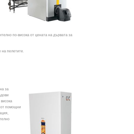
ително по-висока от цената на дървата за
 на пелетите.
на за
адови
 висока
е от помощни
ация,
ително