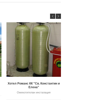
Хотел Романс КК "Св. Константин и
Подово отопление шоурум КК
Елена"
Мак"
Омекотителан инсталация
Отопление