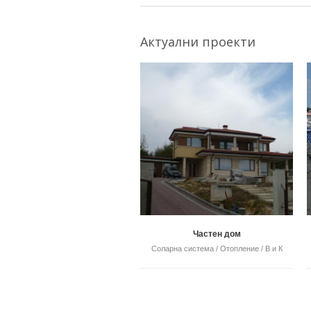
Актуални проекти
Частен дом
Соларна система / Отопление / В и К