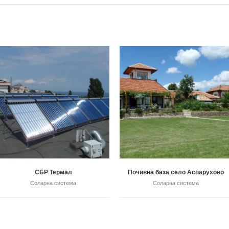
СБР Термал
Почивна база село Аспарухово
Соларна система
Соларна система